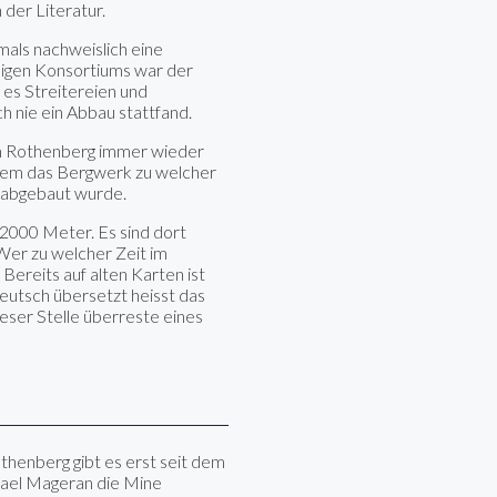
 der Literatur.
mals nachweislich eine
ligen Konsortiums war der
 es Streitereien und
h nie ein Abbau stattfand.
m Rothenberg immer wieder
 wem das Bergwerk zu welcher
el abgebaut wurde.
 2000 Meter. Es sind dort
 Wer zu welcher Zeit im
 Bereits auf alten Karten ist
Deutsch übersetzt heisst das
ieser Stelle überreste eines
thenberg gibt es erst seit dem
ael Mageran die Mine