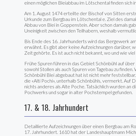
einen möglichen Bleiabbau im Lötschental finden sich in
Am 1. August 1474 erteilte der Bischof von Sitten erst
Urkunde zum Bergbau im Lötschental e. Ziel des dama
Abbau von Blei in Goppenstein. Aber schon damals gab
Uneinigkeit zwischen den Teilhabern, weshalb vermutlic
Bis Ende des 16. Jahrhunderts wird das Bergewerk a
erwähnt. Es gibt aber keine Aufzeichnungen darüber,
Zeit gehörte. Es ist auch nicht bekannt, wo und wie vi
Frühe Spuren führen in das Gebiet Schönbühl auf über
sowohl Stollen als auch Spuren von Tagebau zu finden.
Schönbühl Blei abgebaut hat ist nicht mehr feststellbar.
die «Alti Pochi», unterhalb Schönbühls, vermerkt. Auf 
nichts anderes als Alte Poche. Tatsächlich wurden an d
Pochwerks und sogar in alter Pochstempel gefunden.
17. & 18. Jahrhundert
Detaillierte Aufzeichnungen über einen Bergbau am Ro
17. Jahrhundert. 1610 hat der Landeshauptmann Mich