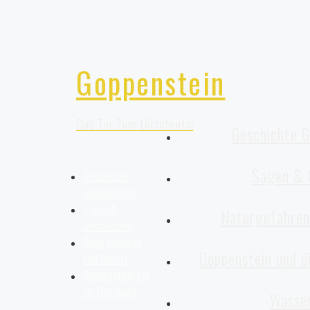
Goppenstein
Das Tor Zum Lötschental
Geschichte G
Sagen & 
Geschichte
Goppensteins
Sagen &
Naturgefahren
Geschichten
Naturgefahren
Goppenstein und d
und Schutz
Goppenstein und
die Eisenbahn
Wasse