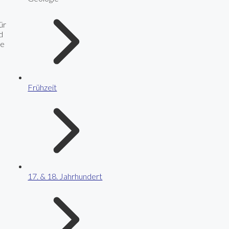
ür
d
ge
Frühzeit
17. & 18. Jahrhundert